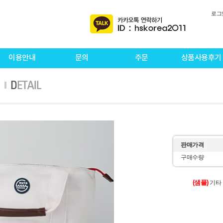
로그
이용안내
문의
주문
상품사용후기
판매가격
구매수량
(샘플)
기타