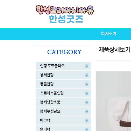
회사소개
인형 포트폴리오
봉제인형
동물인형
스트레스볼인형
봉제생활소품
봉제쿠션담요
에코백
숄더백