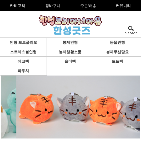
카테고리
장바구니
주문/배송
커뮤니티
인형 포트폴리오
봉제인형
동물인형
스트레스볼인형
봉제생활소품
봉제쿠션담요
에코백
숄더백
토드백
파우치