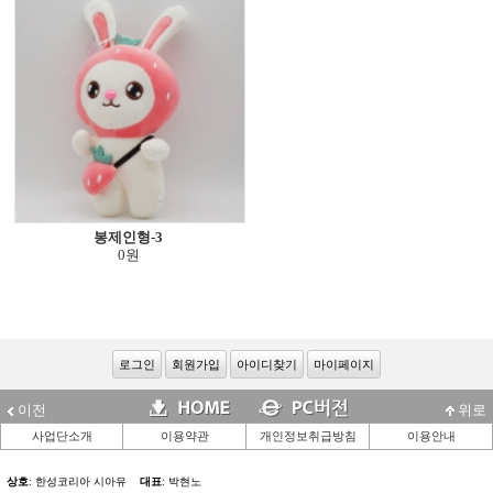
봉제인형-3
0원
로그인
회원가입
아이디찾기
마이페이지
이전
위로
사업단소개
이용약관
개인정보취급방침
이용안내
상호
: 한성코리아 시아유
대표
: 박현노