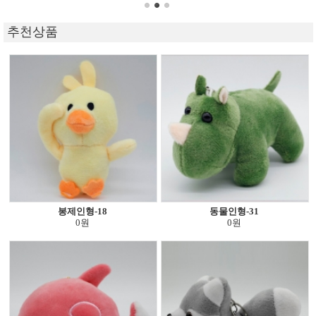
추천상품
봉제인형-18
동물인형-31
0원
0원