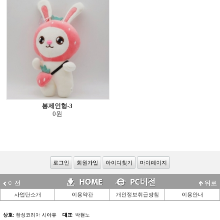
봉제인형-3
0원
로그인
회원가입
아이디찾기
마이페이지
이전
위로
사업단소개
이용약관
개인정보취급방침
이용안내
상호
: 한성코리아 시아유
대표
: 박현노