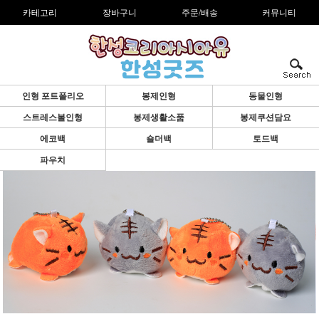
카테고리
장바구니
주문/배송
커뮤니티
인형 포트폴리오
봉제인형
동물인형
스트레스볼인형
봉제생활소품
봉제쿠션담요
에코백
숄더백
토드백
파우치