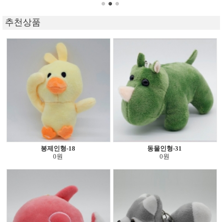
추천상품
봉제인형-18
동물인형-31
0원
0원