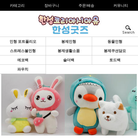
카테고리
장바구니
주문/배송
커뮤니티
인형 포트폴리오
봉제인형
동물인형
스트레스볼인형
봉제생활소품
봉제쿠션담요
에코백
숄더백
토드백
파우치