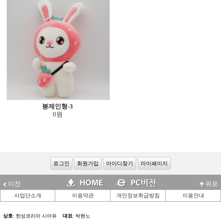
봉제인형-3
0원
로그인
회원가입
아이디찾기
마이페이지
이전
위로
사업단소개
이용약관
개인정보취급방침
이용안내
상호
: 한성코리아 시아유
대표
: 박현노