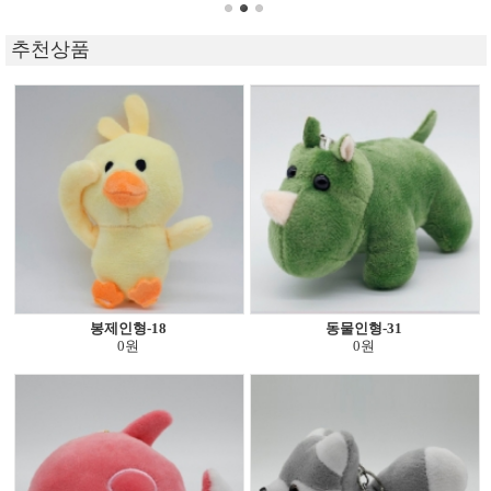
추천상품
봉제인형-18
동물인형-31
0원
0원